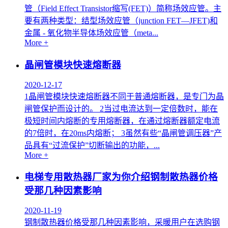
管（Field Effect Transistor缩写(FET)）简称场效应管。主
要有两种类型：结型场效应管（junction FET—JFET)和
金属 - 氧化物半导体场效应管（meta...
More +
晶闸管模块快速熔断器
2020-12-17
1晶闸管模块快速熔断器不同于普通熔断器，是专门为晶
闸管保护而设计的。 2当过电流达到一定倍数时，能在
极短时间内熔断的专用熔断器，在通过熔断器额定电流
的7倍时，在20ms内熔断； 3虽然有些“晶闸管调压器”产
品具有“过流保护”切断输出的功能，...
More +
电梯专用散热器厂家为你介绍钢制散热器价格
受那几种因素影响
2020-11-19
钢制散热器价格受那几种因素影响，采暖用户在选购钢