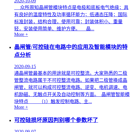
2020-10-09
众所周知晶闸管模块特点是电极和底板电气绝缘；具
有良好的温度特性及功率循环能力；低通态压降；国际
标准封装，结构合理，使用可靠；封装体积小、重量
轻，安装使用简单、维护方便。 晶...
More +
晶闸管/可控硅在电路中的应用及智能模块的特
点分析
2020-09-15
通晶闸管最基本的用途就是可控整流。大家熟悉的二极
管整流电路属于不可控整流电路。如果把二极管换成晶
闸管，就可以构成可控整流电路、逆变、电机调速、电
机励磁、无触点开关及自动控制等方面。 晶闸管智能模
块特点 （1）触发控制电路、主...
More +
可控硅损坏原因判别哪个参数坏了
2020-09-07