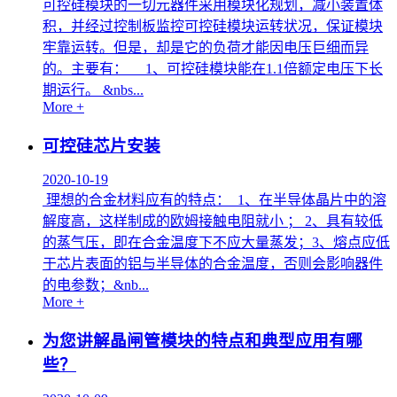
可控硅模块的一切元器件采用模块化规划，减小装置体
积，并经过控制板监控可控硅模块运转状况，保证模块
牢靠运转。但是，却是它的负荷才能因电压巨细而异
的。主要有： 1、可控硅模块能在1.1倍额定电压下长
期运行。 &nbs...
More +
可控硅芯片安装
2020-10-19
理想的合金材料应有的特点： 1、在半导体晶片中的溶
解度高，这样制成的欧姆接触电阻就小 ； 2、具有较低
的蒸气压，即在合金温度下不应大量蒸发；3、熔点应低
于芯片表面的铝与半导体的合金温度，否则会影响器件
的电参数；&nb...
More +
为您讲解晶闸管模块的特点和典型应用有哪
些？