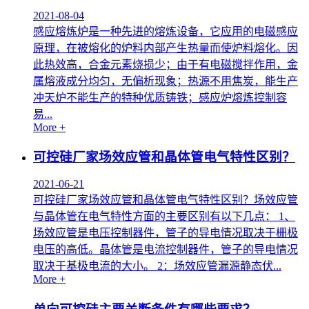
2021-08-04
感应熔炼炉是一种先进的熔炼设备，它应用的电磁感应
原理，在被熔化的炉料内部产生热量而使炉料熔化。因
此热效高，合金元素烧损少；由于有电磁搅拌作用，金
属熔液成分均匀，无偏析现象；热源不用焦炭，能生产
冲天炉不能生产的特种优质铸铁；感应炉熔炼控制容
易...
More +
可控硅厂家场效应管和晶体管电气特性区别？
2021-06-21
可控硅厂家场效应管和晶体管电气特性区别？场效应管
与晶体管在电气特性方面的主要区别有以下几点： 1、
场效应管是电压控制器件，管子的导电情况取决于栅极
电压的高低。晶体管是电流控制器件，管子的导电情况
取决于基极电流的大小。 2：场效应管漏源静态伏...
More +