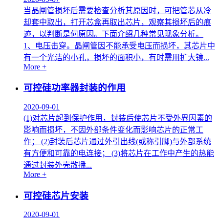
当晶闸管损坏后需要检查分析其原因时，可把管芯从冷
却套中取出，打开芯盒再取出芯片，观察其损坏后的痕
迹，以判断是何原因。下面介绍几种常见现象分析。
1、电压击穿。晶闸管因不能承受电压而损坏，其芯片中
有一个光洁的小孔，损坏的面积小，有时需用扩大镜...
More +
可控硅功率器封装的作用
2020-09-01
(1)对芯片起到保护作用，封装后使芯片不受外界因素的
影响而损坏，不因外部条件变化而影响芯片的正常工
作； (2)封装后芯片通过外引出线(或称引脚)与外部系统
有方便和可靠的电连接； (3)将芯片在工作中产生的热能
通过封装外壳散播...
More +
可控硅芯片安装
2020-09-01