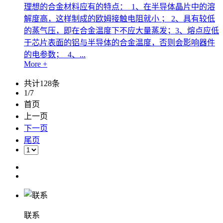
理想的合金材料应有的特点： 1、在半导体晶片中的溶
解度高，这样制成的欧姆接触电阻就小 ； 2、具有较低
的蒸气压，即在合金温度下不应大量蒸发；3、熔点应低
于芯片表面的铝与半导体的合金温度，否则会影响器件
的电参数； 4、...
More +
共计128条
1/7
首页
上一页
下一页
尾页
联系